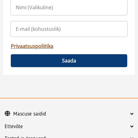
Privaatsuspoliitika
Saada
Mascuse saidid
Ettevõte