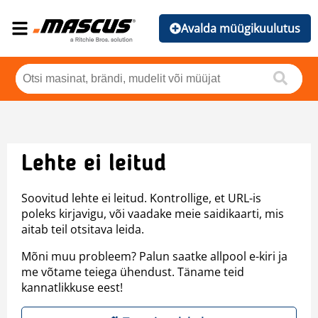
Avalda müügikuulutus
Lehte ei leitud
Soovitud lehte ei leitud. Kontrollige, et URL-is
poleks kirjavigu, või vaadake meie saidikaarti, mis
aitab teil otsitava leida.
Mõni muu probleem? Palun saatke allpool e-kiri ja
me võtame teiega ühendust. Täname teid
kannatlikkuse eest!