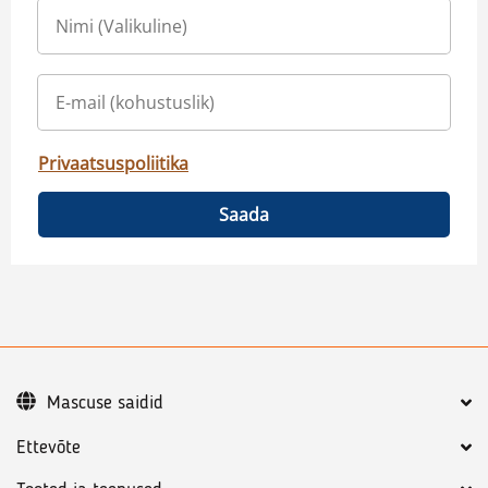
Privaatsuspoliitika
Saada
Mascuse saidid
Ettevõte