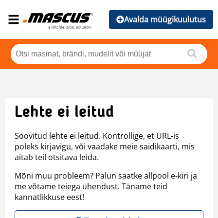
Avalda müügikuulutus
Lehte ei leitud
Soovitud lehte ei leitud. Kontrollige, et URL-is
poleks kirjavigu, või vaadake meie saidikaarti, mis
aitab teil otsitava leida.
Mõni muu probleem? Palun saatke allpool e-kiri ja
me võtame teiega ühendust. Täname teid
kannatlikkuse eest!