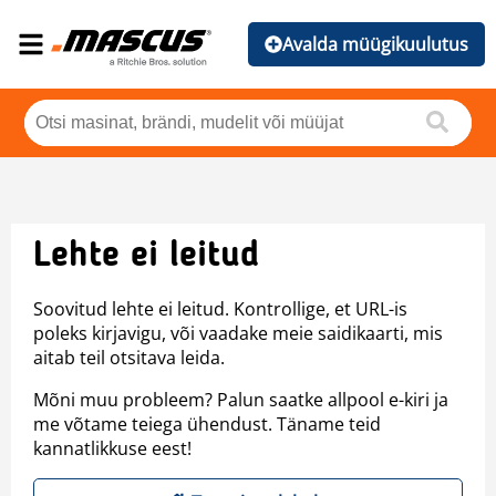
Avalda müügikuulutus
Lehte ei leitud
Soovitud lehte ei leitud. Kontrollige, et URL-is
poleks kirjavigu, või vaadake meie saidikaarti, mis
aitab teil otsitava leida.
Mõni muu probleem? Palun saatke allpool e-kiri ja
me võtame teiega ühendust. Täname teid
kannatlikkuse eest!