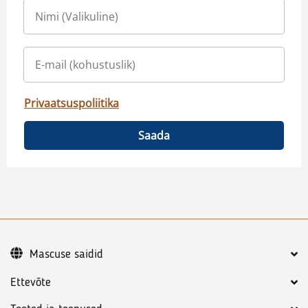
Privaatsuspoliitika
Saada
Mascuse saidid
Ettevõte