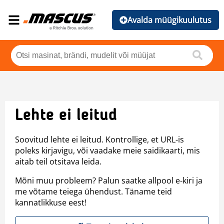
Avalda müügikuulutus
Lehte ei leitud
Soovitud lehte ei leitud. Kontrollige, et URL-is
poleks kirjavigu, või vaadake meie saidikaarti, mis
aitab teil otsitava leida.
Mõni muu probleem? Palun saatke allpool e-kiri ja
me võtame teiega ühendust. Täname teid
kannatlikkuse eest!