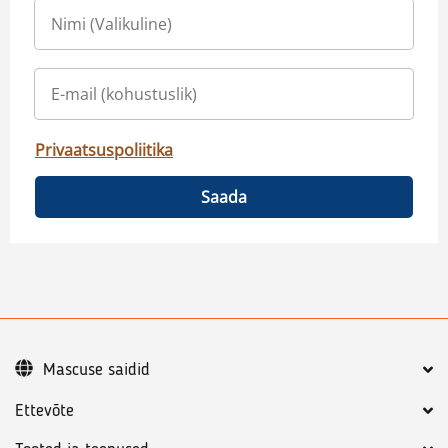
Privaatsuspoliitika
Saada
Mascuse saidid
Ettevõte