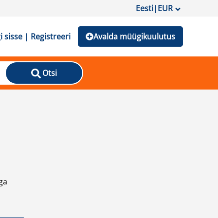
Eesti
|
EUR
i sisse | Registreeri
Avalda müügikuulutus
Otsi
ga