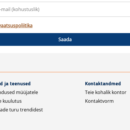
vaatsuspoliitika
Saada
d ja teenused
Kontaktandmed
ndused müüjatele
Teie kohalik kontor
e kuulutus
Kontaktvorm
ade turu trendidest