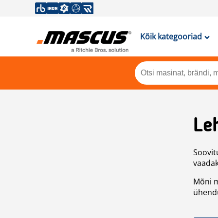
Kõik kategooriad
Leh
Soovitu
vaadake
Mõni m
ühendu