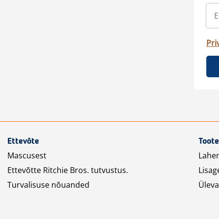
Pri
Ettevõte
Toote
Mascusest
Lahe
Ettevõtte Ritchie Bros. tutvustus.
Lisag
Turvalisuse nõuanded
Üleva