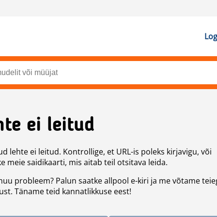
Log
te ei leitud
d lehte ei leitud. Kontrollige, et URL-is poleks kirjavigu, või
 meie saidikaarti, mis aitab teil otsitava leida.
uu probleem? Palun saatke allpool e-kiri ja me võtame teie
st. Täname teid kannatlikkuse eest!