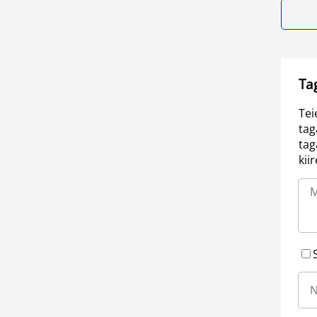
Ta
Tei
tag
tag
kii