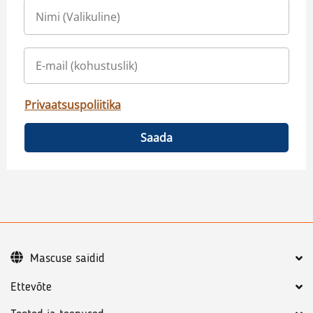
Privaatsuspoliitika
Saada
Mascuse saidid
Ettevõte