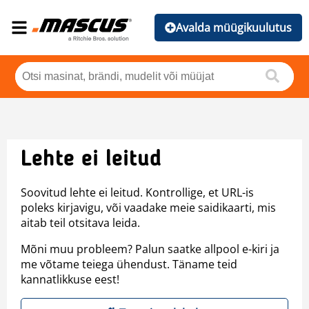
Avalda müügikuulutus
Lehte ei leitud
Soovitud lehte ei leitud. Kontrollige, et URL-is
poleks kirjavigu, või vaadake meie saidikaarti, mis
aitab teil otsitava leida.
Mõni muu probleem? Palun saatke allpool e-kiri ja
me võtame teiega ühendust. Täname teid
kannatlikkuse eest!