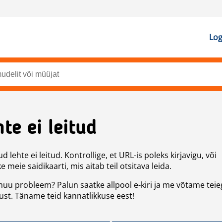
Log
te ei leitud
d lehte ei leitud. Kontrollige, et URL-is poleks kirjavigu, või
 meie saidikaarti, mis aitab teil otsitava leida.
uu probleem? Palun saatke allpool e-kiri ja me võtame teie
st. Täname teid kannatlikkuse eest!