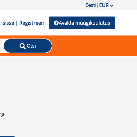
Eesti
|
EUR
i sisse | Registreeri
Avalda müügikuulutus
Otsi
ga