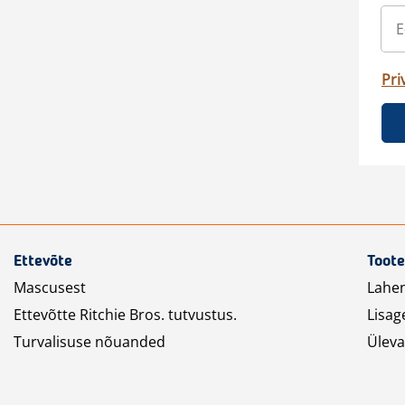
Pri
Ettevõte
Toote
Mascusest
Lahe
Ettevõtte Ritchie Bros. tutvustus.
Lisag
Turvalisuse nõuanded
Üleva