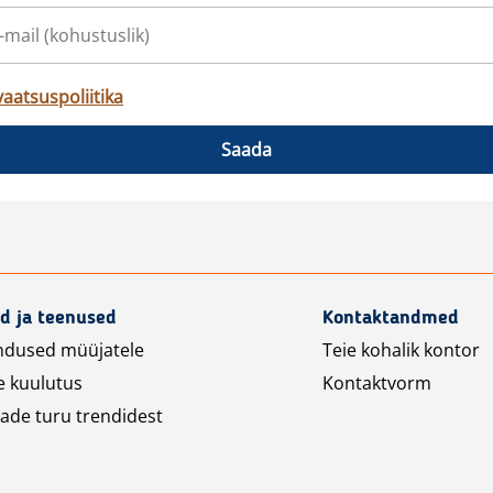
vaatsuspoliitika
Saada
d ja teenused
Kontaktandmed
ndused müüjatele
Teie kohalik kontor
e kuulutus
Kontaktvorm
ade turu trendidest