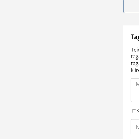
Ta
Tei
tag
tag
kii