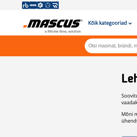
Kõik kategooriad
Leh
Soovitu
vaadake
Mõni m
ühendu