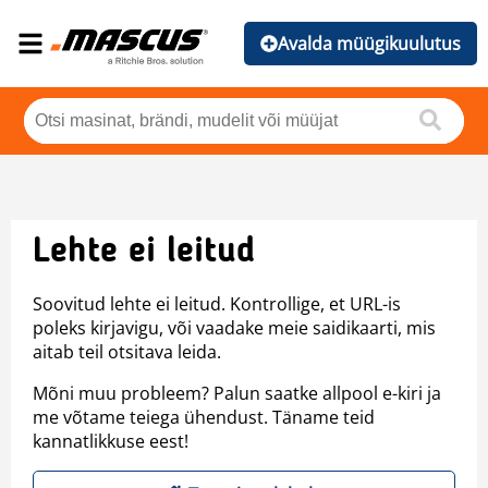
Avalda müügikuulutus
Lehte ei leitud
Soovitud lehte ei leitud. Kontrollige, et URL-is
poleks kirjavigu, või vaadake meie saidikaarti, mis
aitab teil otsitava leida.
Mõni muu probleem? Palun saatke allpool e-kiri ja
me võtame teiega ühendust. Täname teid
kannatlikkuse eest!