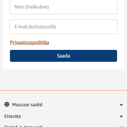
Privaatsuspoliitika
Saada
Mascuse saidid
Ettevõte