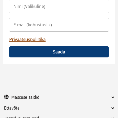
Privaatsuspoliitika
Saada
Mascuse saidid
Ettevõte