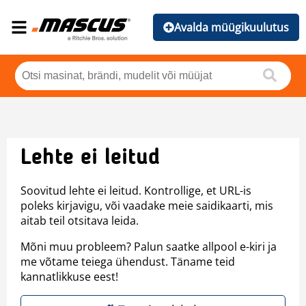
Avalda müügikuulutus
Lehte ei leitud
Soovitud lehte ei leitud. Kontrollige, et URL-is
poleks kirjavigu, või vaadake meie saidikaarti, mis
aitab teil otsitava leida.
Mõni muu probleem? Palun saatke allpool e-kiri ja
me võtame teiega ühendust. Täname teid
kannatlikkuse eest!