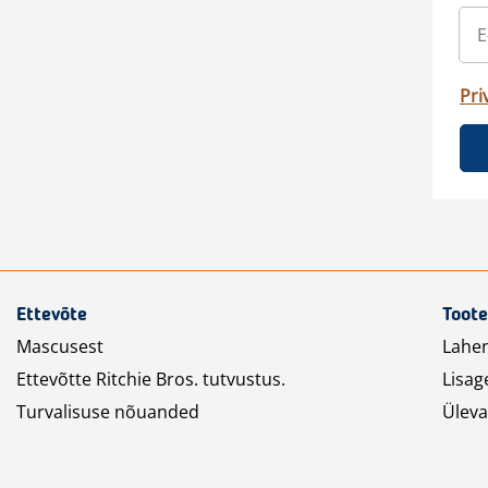
Pri
Ettevõte
Toote
Mascusest
Lahe
Ettevõtte Ritchie Bros. tutvustus.
Lisag
Turvalisuse nõuanded
Üleva