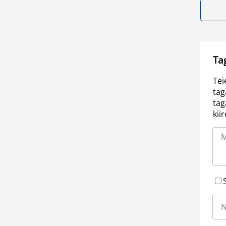
Ta
Tei
tag
tag
kii