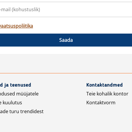
vaatsuspoliitika
Saada
d ja teenused
Kontaktandmed
ndused müüjatele
Teie kohalik kontor
e kuulutus
Kontaktvorm
ade turu trendidest