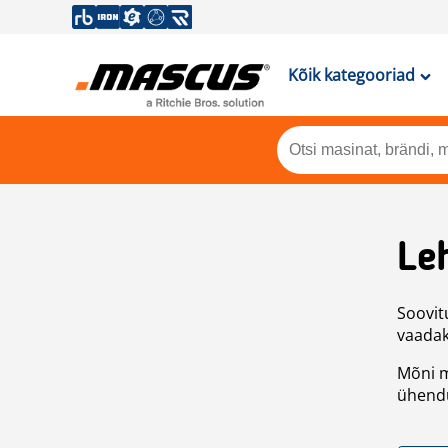
Kõik kategooriad
Leh
Soovitu
vaadake
Mõni m
ühendu