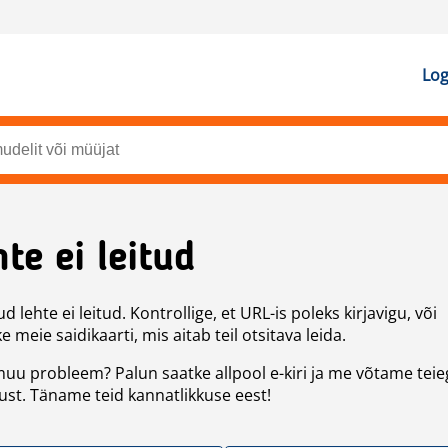
Log
te ei leitud
d lehte ei leitud. Kontrollige, et URL-is poleks kirjavigu, või
 meie saidikaarti, mis aitab teil otsitava leida.
uu probleem? Palun saatke allpool e-kiri ja me võtame teie
st. Täname teid kannatlikkuse eest!