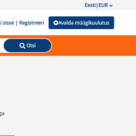
Eesti
|
EUR
i sisse | Registreeri
Avalda müügikuulutus
Otsi
ga