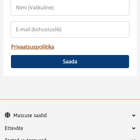
Privaatsuspoliitika
Saada
Mascuse saidid
Ettevõte