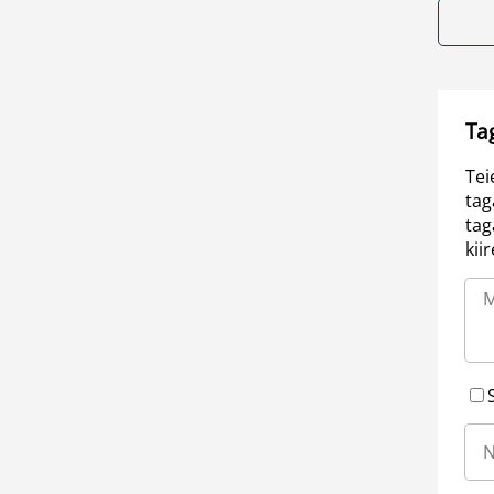
Ta
Tei
tag
tag
kii