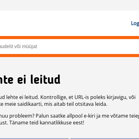
Log
te ei leitud
d lehte ei leitud. Kontrollige, et URL-is poleks kirjavigu, või
 meie saidikaarti, mis aitab teil otsitava leida.
uu probleem? Palun saatke allpool e-kiri ja me võtame teie
st. Täname teid kannatlikkuse eest!