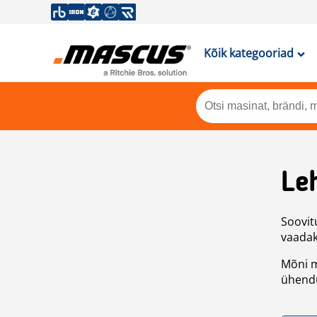
Kõik kategooriad
Leh
Soovitu
vaadake
Mõni m
ühendu