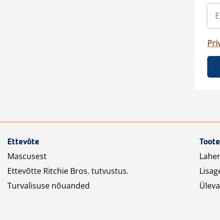
Pri
Ettevõte
Toote
Mascusest
Lahe
Ettevõtte Ritchie Bros. tutvustus.
Lisag
Turvalisuse nõuanded
Üleva