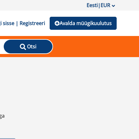
Eesti
|
EUR
i sisse | Registreeri
Avalda müügikuulutus
Otsi
ga