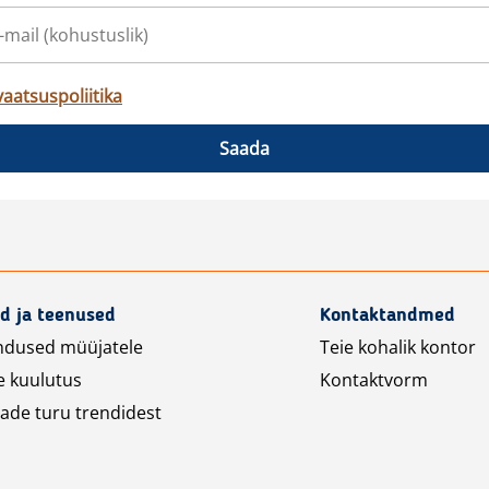
vaatsuspoliitika
Saada
d ja teenused
Kontaktandmed
ndused müüjatele
Teie kohalik kontor
e kuulutus
Kontaktvorm
ade turu trendidest