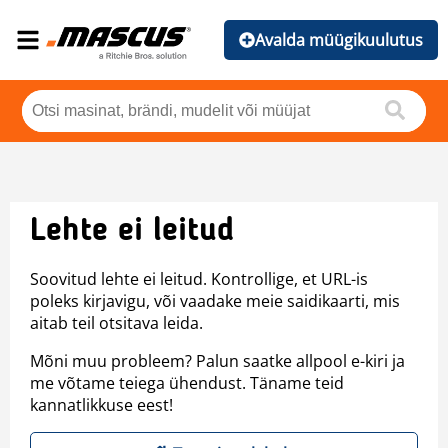
Avalda müügikuulutus
Lehte ei leitud
Soovitud lehte ei leitud. Kontrollige, et URL-is
poleks kirjavigu, või vaadake meie saidikaarti, mis
aitab teil otsitava leida.
Mõni muu probleem? Palun saatke allpool e-kiri ja
me võtame teiega ühendust. Täname teid
kannatlikkuse eest!