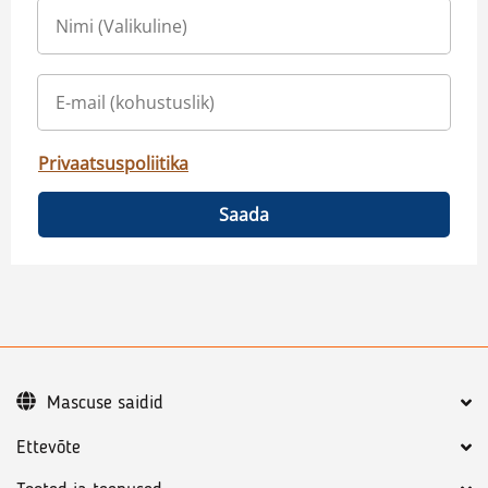
Privaatsuspoliitika
Saada
Mascuse saidid
Ettevõte