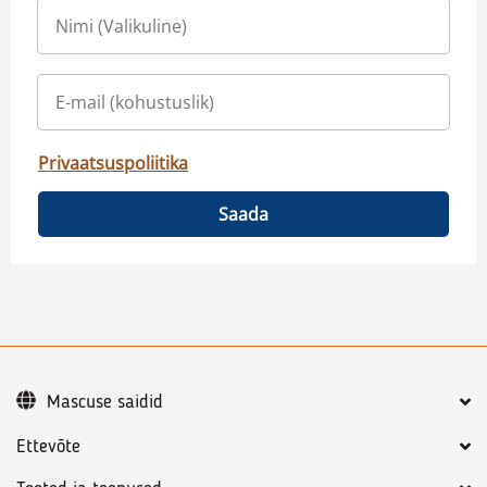
Privaatsuspoliitika
Saada
Mascuse saidid
Ettevõte