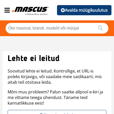
Avalda müügikuulutus
Lehte ei leitud
Soovitud lehte ei leitud. Kontrollige, et URL-is
poleks kirjavigu, või vaadake meie saidikaarti, mis
aitab teil otsitava leida.
Mõni muu probleem? Palun saatke allpool e-kiri ja
me võtame teiega ühendust. Täname teid
kannatlikkuse eest!