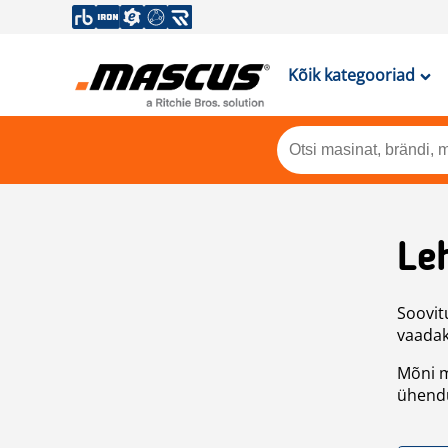
Kõik kategooriad
Leh
Soovitu
vaadake
Mõni m
ühendu