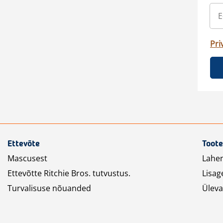
Pri
Ettevõte
Toote
Mascusest
Lahe
Ettevõtte Ritchie Bros. tutvustus.
Lisag
Turvalisuse nõuanded
Üleva