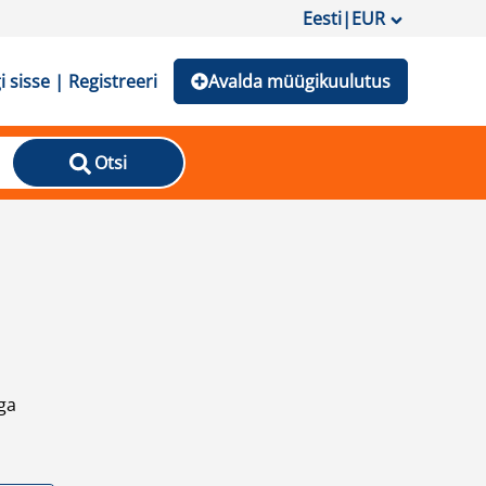
Eesti
|
EUR
i sisse | Registreeri
Avalda müügikuulutus
Otsi
ga