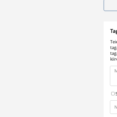
Ta
Tei
tag
tag
kii