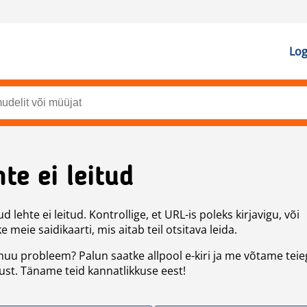
Log
te ei leitud
d lehte ei leitud. Kontrollige, et URL-is poleks kirjavigu, või
 meie saidikaarti, mis aitab teil otsitava leida.
uu probleem? Palun saatke allpool e-kiri ja me võtame teie
st. Täname teid kannatlikkuse eest!