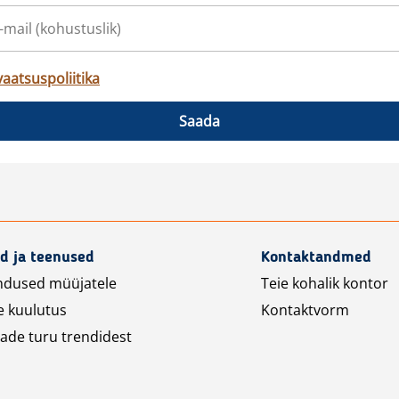
vaatsuspoliitika
Saada
d ja teenused
Kontaktandmed
ndused müüjatele
Teie kohalik kontor
e kuulutus
Kontaktvorm
ade turu trendidest