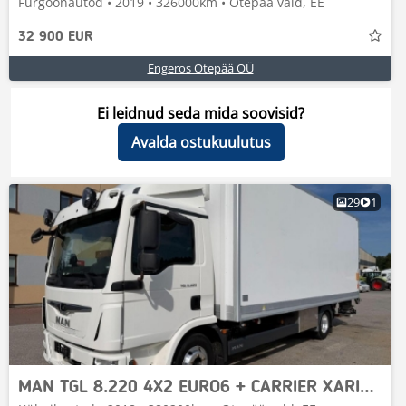
Furgoonautod • 2019 • 326000km • Otepää vald, EE
32 900 EUR
Engeros Otepää OÜ
Ei leidnud seda mida soovisid?
Avalda ostukuulutus
29
1
MAN TGL 8.220 4X2 EURO6 + CARRIER XARIOS 600