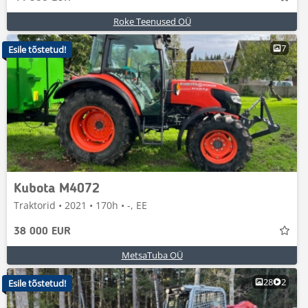
Roke Teenused OÜ
7
Esile tõstetud!
Kubota M4072
Traktorid • 2021 • 170h • -, EE
38 000 EUR
MetsaTuba OÜ
28
2
Esile tõstetud!