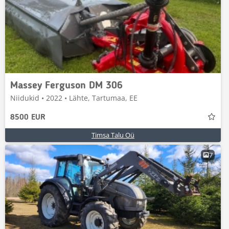
Massey Ferguson DM 306
Niidukid • 2022 • Lähte, Tartumaa, EE
8500 EUR
Timsa Talu Oü
7