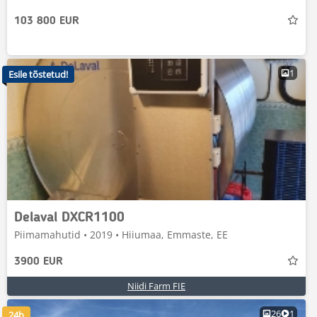
103 800 EUR
1
Esile tõstetud!
Delaval DXCR1100
Piimamahutid • 2019 • Hiiumaa, Emmaste, EE
3900 EUR
Niidi Farm FIE
26
1
24h