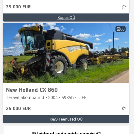
35 000 EUR
Kupas OÜ
60
New Holland CX 860
Teraviljakombainid • 2004 • 5985h • -, EE
25 000 EUR
K&O Teenused OÜ