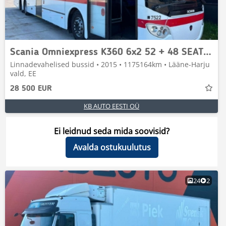
Scania Omniexpress K360 6x2 52 + 48 SEATS / EURO6
Linnadevahelised bussid • 2015 • 1175164km • Lääne-Harju
vald, EE
28 500 EUR
KB AUTO EESTI OÜ
Ei leidnud seda mida soovisid?
Avalda ostukuulutus
24
2