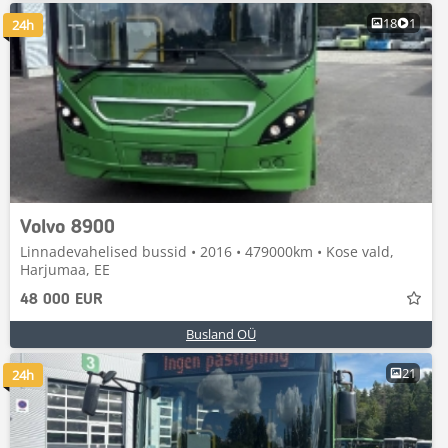
18
1
24h
Volvo 8900
Linnadevahelised bussid • 2016 • 479000km • Kose vald,
Harjumaa, EE
48 000 EUR
Busland OÜ
21
24h