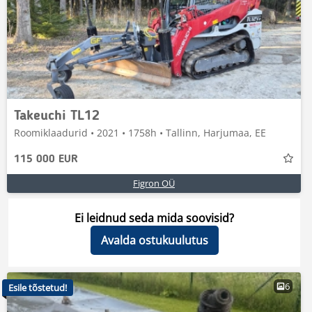
Takeuchi TL12
Roomiklaadurid • 2021 • 1758h • Tallinn, Harjumaa, EE
115 000 EUR
Figron OÜ
Ei leidnud seda mida soovisid?
Avalda ostukuulutus
6
Esile tõstetud!