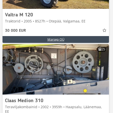
Valtra M 120
Traktorid • 2005 • 8527h • Otepää, Valgamaa, EE
30 000 EUR
Marsep OÜ
25
Claas Medion 310
Teraviljakombainid • 2002 • 3959h • Haapsalu, Läänemaa,
EE