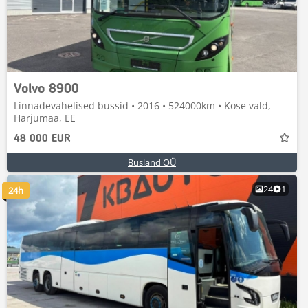
Volvo 8900
Linnadevahelised bussid • 2016 • 524000km • Kose vald,
Harjumaa, EE
48 000 EUR
Busland OÜ
24
1
24h