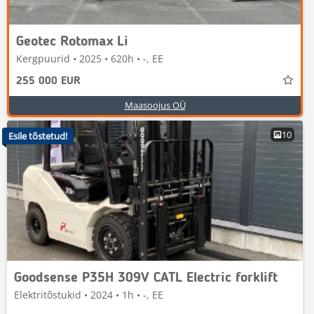
Geotec Rotomax Li
Kergpuurid • 2025 • 620h • -, EE
255 000 EUR
Maasoojus OÜ
10
Esile tõstetud!
Goodsense P35H 309V CATL Electric forklift
Elektritõstukid • 2024 • 1h • -, EE