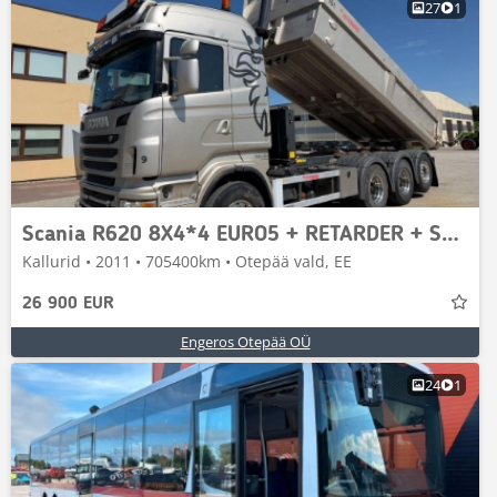
27
1
Scania R620 8X4*4 EURO5 + RETARDER + STREEL/AIR
Kallurid • 2011 • 705400km • Otepää vald, EE
26 900 EUR
Engeros Otepää OÜ
24
1