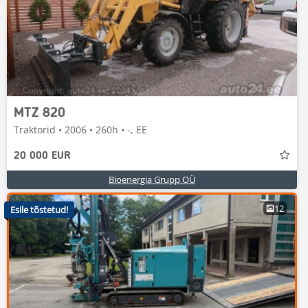
MTZ 820
Traktorid • 2006 • 260h • -, EE
20 000 EUR
Bioenergia Grupp OÜ
12
Esile tõstetud!