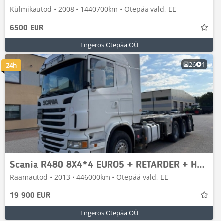
Külmikautod • 2008 • 1440700km • Otepää vald, EE
6500 EUR
Engeros Otepää OÜ
26
1
24h
Scania R480 8X4*4 EURO5 + RETARDER + HYDRAULICS + PTO + A
Raamautod • 2013 • 446000km • Otepää vald, EE
19 900 EUR
Engeros Otepää OÜ