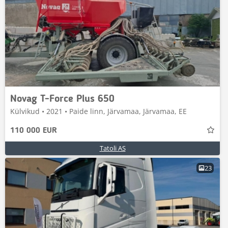
Novag T-Force Plus 650
Külvikud • 2021 • Paide linn, Järvamaa, Järvamaa, EE
110 000 EUR
Tatoli AS
23