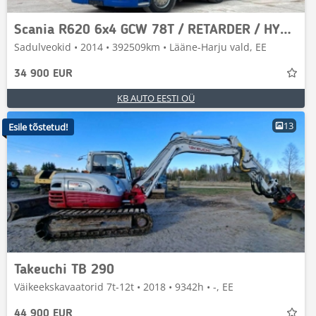
Scania R620 6x4 GCW 78T / RETARDER / HYDRAULICS
Sadulveokid • 2014 • 392509km • Lääne-Harju vald, EE
34 900 EUR
KB AUTO EESTI OÜ
13
Esile tõstetud!
Takeuchi TB 290
Väikeekskavaatorid 7t-12t • 2018 • 9342h • -, EE
44 900 EUR