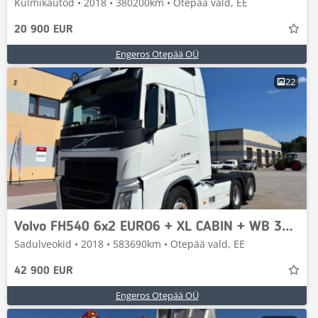
Külmikautod • 2018 • 380200km • Otepää vald, EE
20 900 EUR
Engeros Otepää OÜ
22
Volvo FH540 6x2 EURO6 + XL CABIN + WB 3200mm
Sadulveokid • 2018 • 583690km • Otepää vald, EE
42 900 EUR
Engeros Otepää OÜ