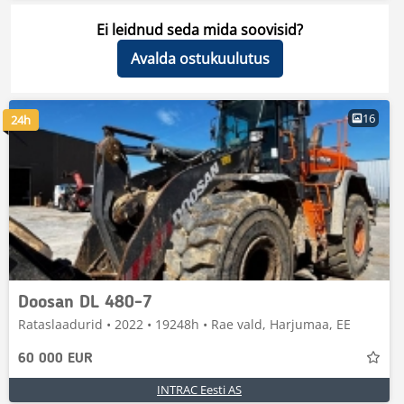
Ei leidnud seda mida soovisid?
Avalda ostukuulutus
16
24h
Doosan DL 480-7
Rataslaadurid • 2022 • 19248h • Rae vald, Harjumaa, EE
60 000 EUR
INTRAC Eesti AS