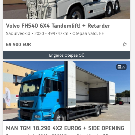
Volvo FH540 6X4 Tandemlift! + Retarder
Sadulveokid • 2020 • 499747km • Otepää vald, EE
69 900 EUR
Engeros Otepää OÜ
29
MAN TGM 18.290 4X2 EURO6 + SIDE OPENING