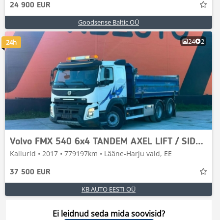
24 900 EUR
Goodsense Baltic OÜ
24
2
24h
Volvo FMX 540 6x4 TANDEM AXEL LIFT / SIDE TIPP
Kallurid • 2017 • 779197km • Lääne-Harju vald, EE
37 500 EUR
KB AUTO EESTI OÜ
Ei leidnud seda mida soovisid?