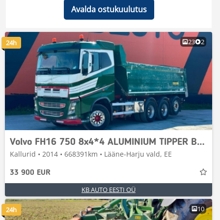
Avalda ostukuulutus
23
2
24h
Volvo FH16 750 8x4*4 ALUMINIUM TIPPER BODY / EURO5
Kallurid • 2014 • 668391km • Lääne-Harju vald, EE
33 900 EUR
KB AUTO EESTI OÜ
10
24h