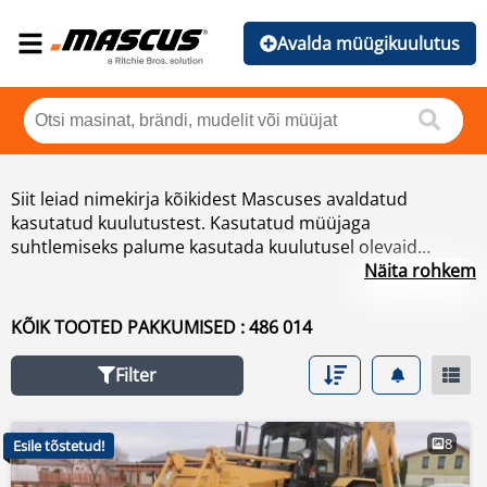
Avalda müügikuulutus
Siit leiad nimekirja kõikidest Mascuses avaldatud
kasutatud kuulutustest. Kasutatud müüjaga
suhtlemiseks palume kasutada kuulutusel olevaid
kontaktandmeid. Võid ka sirvida kasutatud kuulutusi
Näita rohkem
naaberriikidest: .
KÕIK TOOTED PAKKUMISED : 486 014
Filter
8
Esile tõstetud!