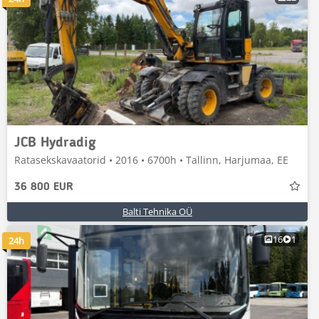
JCB Hydradig
Ratasekskavaatorid • 2016 • 6700h • Tallinn, Harjumaa, EE
36 800 EUR
Balti Tehnika OÜ
16
1
24h