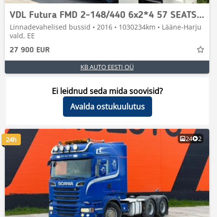
VDL Futura FMD 2-148/440 6x2*4 57 SEATS / AC / AUXILIA
Linnadevahelised bussid • 2016 • 1030234km • Lääne-Harju
vald, EE
27 900 EUR
KB AUTO EESTI OÜ
Ei leidnud seda mida soovisid?
Avalda ostukuulutus
24
2
24h