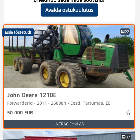
Ei leidnud seda mida soovisid?
Avalda ostukuulutus
22
Esile tõstetud!
John Deere 1210E
Forwarderid • 2011 • 25888h • Eesti, Tartumaa, EE
50 000 EUR
INTRAC Eesti AS
37