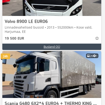
Volvo 8900 LE EURO6
Linnadevahelised bussid • 2013 • 552000km • Kose vald,
Harjumaa, EE
19 500 EUR
Busland OÜ
26
1
24h
Scania G480 6X2*4 EURO4 + THERMO KING SPECTRUM + RETARDER