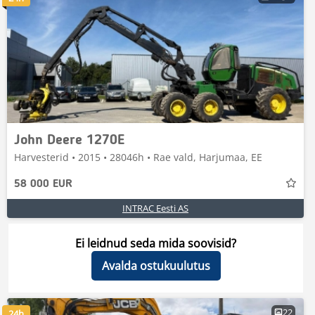
John Deere 1270E
Harvesterid • 2015 • 28046h • Rae vald, Harjumaa, EE
58 000 EUR
INTRAC Eesti AS
Ei leidnud seda mida soovisid?
Avalda ostukuulutus
22
24h