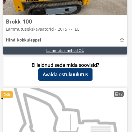
Brokk 100
Lammutusekskavaatorid • 2015 • -, EE
Hind kokkuleppel
Lammutusmehed OÜ
Ei leidnud seda mida soovisid?
Avalda ostukuulutus
12
24h