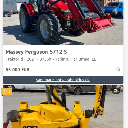
Massey Ferguson 5712 S
Traktorid • 2021 • 3736h • Tallinn, Harjumaa, EE
55 000 EUR
Sanomar Kinnisvarahooldus OÜ
6
24h