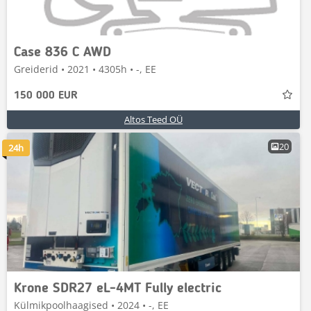
Case 836 C AWD
Greiderid • 2021 • 4305h • -, EE
150 000 EUR
Altos Teed OÜ
20
24h
Krone SDR27 eL-4MT Fully electric
Külmikpoolhaagised • 2024 • -, EE