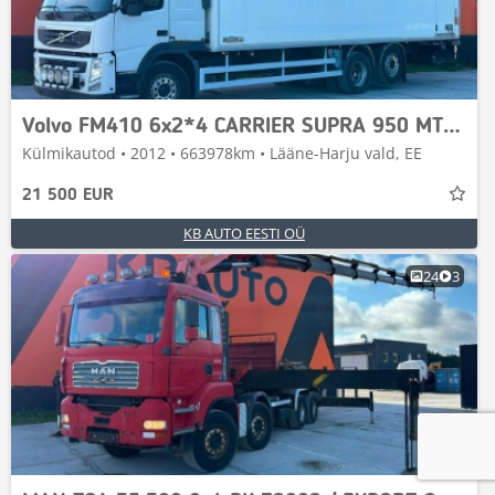
Volvo FM410 6x2*4 CARRIER SUPRA 950 MT / 2 ZONE FRIDGE
Külmikautod • 2012 • 663978km • Lääne-Harju vald, EE
21 500 EUR
KB AUTO EESTI OÜ
24
3