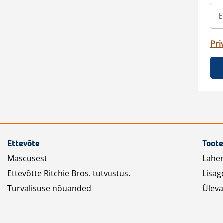
Pri
Ettevõte
Toote
Mascusest
Lahe
Ettevõtte Ritchie Bros. tutvustus.
Lisag
Turvalisuse nõuanded
Üleva