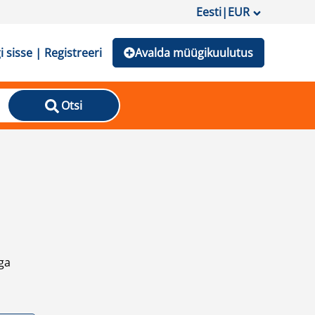
Eesti
|
EUR
i sisse | Registreeri
Avalda müügikuulutus
Otsi
ga