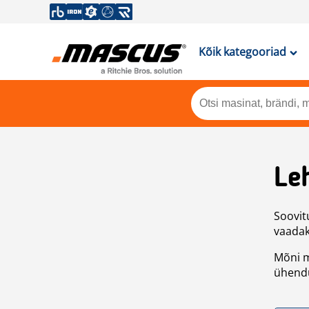
Kõik kategooriad
Leh
Soovitu
vaadake
Mõni m
ühendu