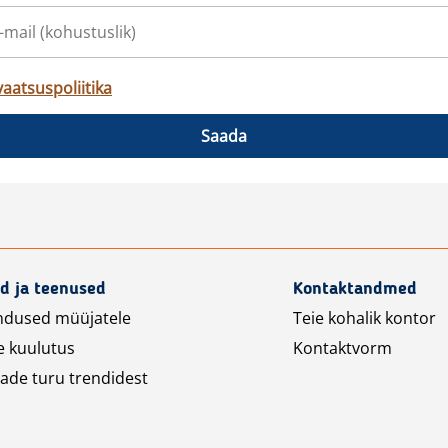
vaatsuspoliitika
Saada
d ja teenused
Kontaktandmed
ndused müüjatele
Teie kohalik kontor
e kuulutus
Kontaktvorm
ade turu trendidest