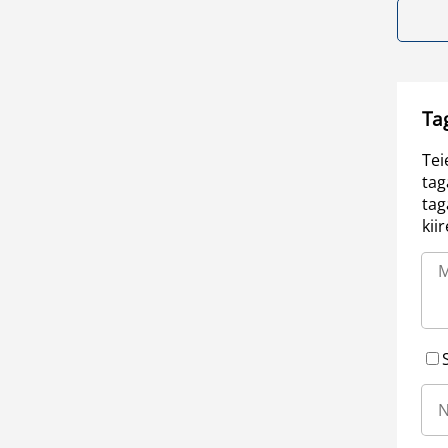
Ta
Tei
tag
tag
kii