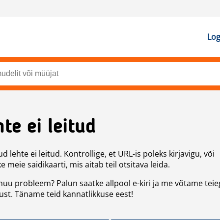
Log
te ei leitud
d lehte ei leitud. Kontrollige, et URL-is poleks kirjavigu, või
 meie saidikaarti, mis aitab teil otsitava leida.
uu probleem? Palun saatke allpool e-kiri ja me võtame teie
st. Täname teid kannatlikkuse eest!