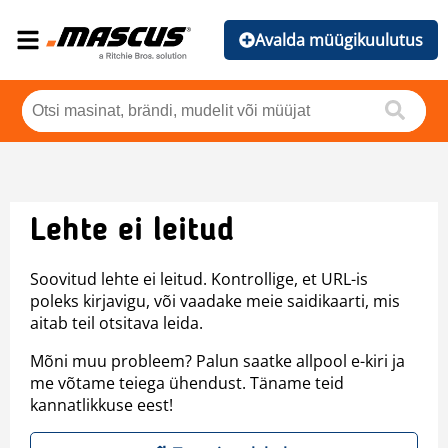
Avalda müügikuulutus
Lehte ei leitud
Soovitud lehte ei leitud. Kontrollige, et URL-is
poleks kirjavigu, või vaadake meie saidikaarti, mis
aitab teil otsitava leida.
Mõni muu probleem? Palun saatke allpool e-kiri ja
me võtame teiega ühendust. Täname teid
kannatlikkuse eest!