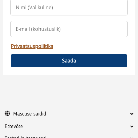
Privaatsuspoliitika
Saada
Mascuse saidid
Ettevõte