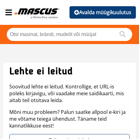
Avalda müügikuulutus
Lehte ei leitud
Soovitud lehte ei leitud. Kontrollige, et URL-is
poleks kirjavigu, või vaadake meie saidikaarti, mis
aitab teil otsitava leida.
Mõni muu probleem? Palun saatke allpool e-kiri ja
me võtame teiega ühendust. Täname teid
kannatlikkuse eest!