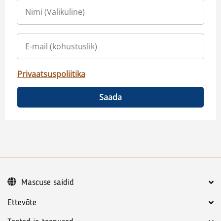
Privaatsuspoliitika
Saada
Mascuse saidid
Ettevõte