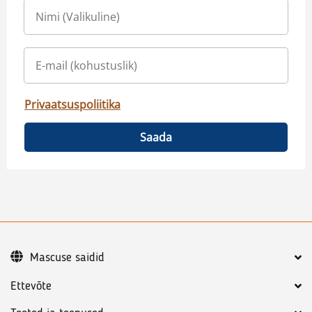
Privaatsuspoliitika
Saada
Mascuse saidid
Ettevõte