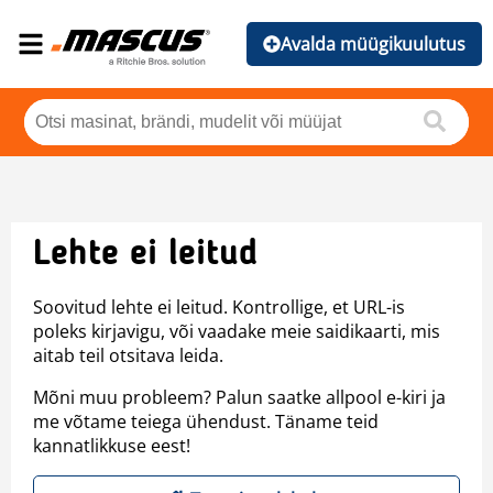
Avalda müügikuulutus
Lehte ei leitud
Soovitud lehte ei leitud. Kontrollige, et URL-is
poleks kirjavigu, või vaadake meie saidikaarti, mis
aitab teil otsitava leida.
Mõni muu probleem? Palun saatke allpool e-kiri ja
me võtame teiega ühendust. Täname teid
kannatlikkuse eest!