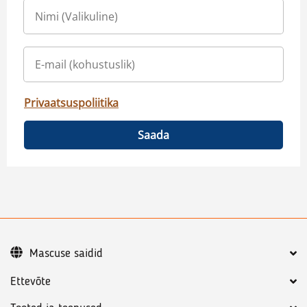
Privaatsuspoliitika
Saada
Mascuse saidid
Ettevõte