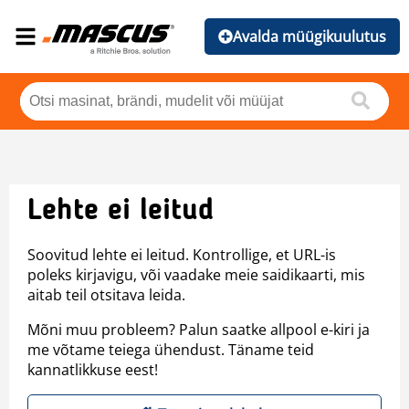
Avalda müügikuulutus
Lehte ei leitud
Soovitud lehte ei leitud. Kontrollige, et URL-is
poleks kirjavigu, või vaadake meie saidikaarti, mis
aitab teil otsitava leida.
Mõni muu probleem? Palun saatke allpool e-kiri ja
me võtame teiega ühendust. Täname teid
kannatlikkuse eest!