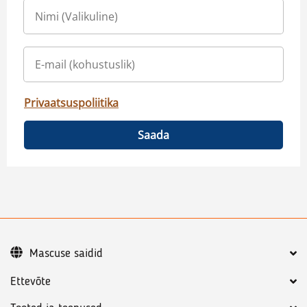
Privaatsuspoliitika
Saada
Mascuse saidid
Ettevõte