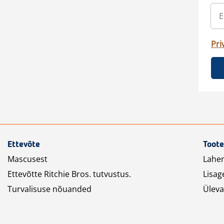
Pri
Ettevõte
Toote
Mascusest
Lahe
Ettevõtte Ritchie Bros. tutvustus.
Lisag
Turvalisuse nõuanded
Üleva