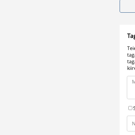
Ta
Tei
tag
tag
kii