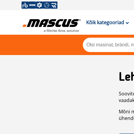
Kõik kategooriad
Leh
Soovitu
vaadake
Mõni m
ühendu