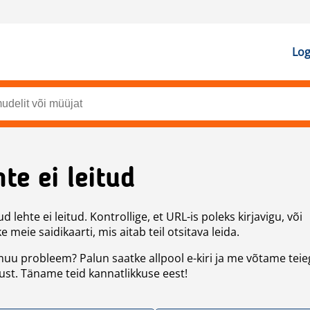
Log
te ei leitud
d lehte ei leitud. Kontrollige, et URL-is poleks kirjavigu, või
 meie saidikaarti, mis aitab teil otsitava leida.
uu probleem? Palun saatke allpool e-kiri ja me võtame teie
st. Täname teid kannatlikkuse eest!