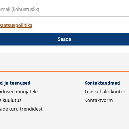
vaatsuspoliitika
Saada
d ja teenused
Kontaktandmed
ndused müüjatele
Teie kohalik kontor
e kuulutus
Kontaktvorm
ade turu trendidest