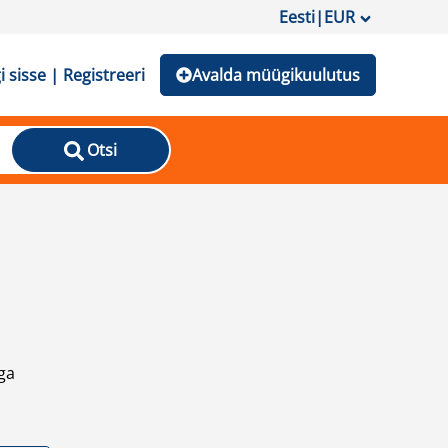
Eesti
|
EUR
i sisse | Registreeri
Avalda müügikuulutus
Otsi
ga