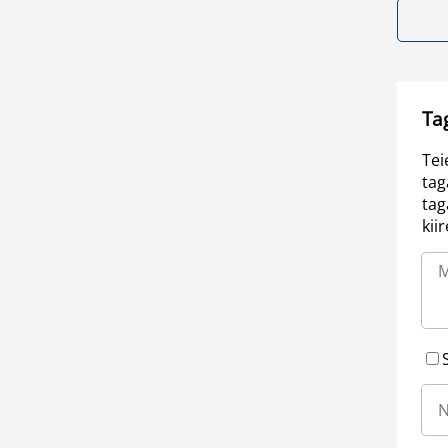
Ta
Tei
tag
tag
kii