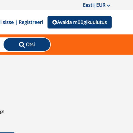
Eesti
|
EUR
i sisse | Registreeri
Avalda müügikuulutus
Otsi
ga