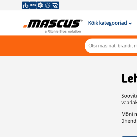
Kõik kategooriad
Leh
Soovitu
vaadake
Mõni m
ühendu