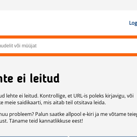
Log
te ei leitud
d lehte ei leitud. Kontrollige, et URL-is poleks kirjavigu, või
 meie saidikaarti, mis aitab teil otsitava leida.
uu probleem? Palun saatke allpool e-kiri ja me võtame teie
st. Täname teid kannatlikkuse eest!