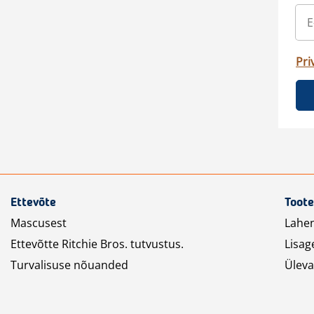
Pri
Ettevõte
Toote
Mascusest
Lahe
Ettevõtte Ritchie Bros. tutvustus.
Lisag
Turvalisuse nõuanded
Üleva