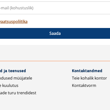
vaatsuspoliitika
Saada
d ja teenused
Kontaktandmed
ndused müüjatele
Teie kohalik kontor
e kuulutus
Kontaktvorm
ade turu trendidest