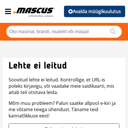
Avalda müügikuulutus
Lehte ei leitud
Soovitud lehte ei leitud. Kontrollige, et URL-is
poleks kirjavigu, või vaadake meie saidikaarti, mis
aitab teil otsitava leida.
Mõni muu probleem? Palun saatke allpool e-kiri ja
me võtame teiega ühendust. Täname teid
kannatlikkuse eest!