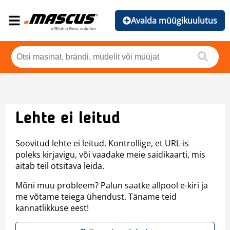
Avalda müügikuulutus
Lehte ei leitud
Soovitud lehte ei leitud. Kontrollige, et URL-is
poleks kirjavigu, või vaadake meie saidikaarti, mis
aitab teil otsitava leida.
Mõni muu probleem? Palun saatke allpool e-kiri ja
me võtame teiega ühendust. Täname teid
kannatlikkuse eest!