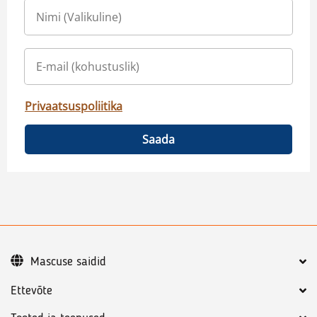
Privaatsuspoliitika
Saada
Mascuse saidid
Ettevõte