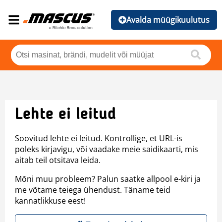
Avalda müügikuulutus
Lehte ei leitud
Soovitud lehte ei leitud. Kontrollige, et URL-is
poleks kirjavigu, või vaadake meie saidikaarti, mis
aitab teil otsitava leida.
Mõni muu probleem? Palun saatke allpool e-kiri ja
me võtame teiega ühendust. Täname teid
kannatlikkuse eest!