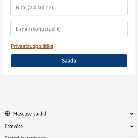
Privaatsuspoliitika
Saada
Mascuse saidid
Ettevõte