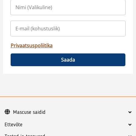
Privaatsuspoliitika
Saada
Mascuse saidid
Ettevõte