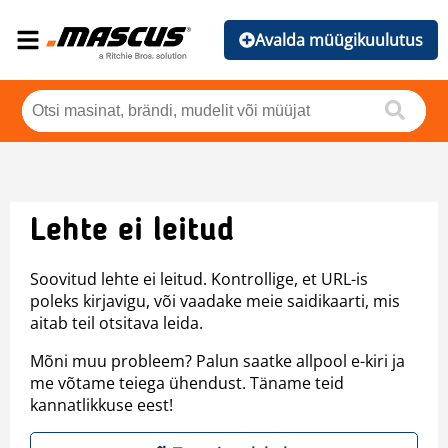
Avalda müügikuulutus
Lehte ei leitud
Soovitud lehte ei leitud. Kontrollige, et URL-is
poleks kirjavigu, või vaadake meie saidikaarti, mis
aitab teil otsitava leida.
Mõni muu probleem? Palun saatke allpool e-kiri ja
me võtame teiega ühendust. Täname teid
kannatlikkuse eest!