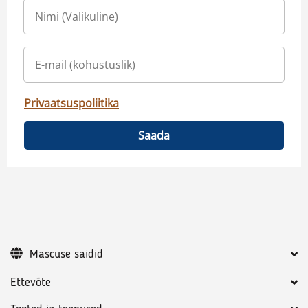
Privaatsuspoliitika
Saada
Mascuse saidid
Ettevõte