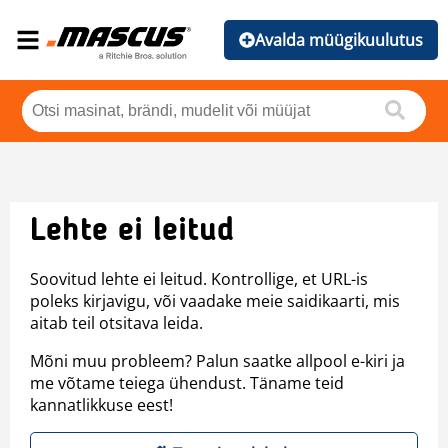
Avalda müügikuulutus
Lehte ei leitud
Soovitud lehte ei leitud. Kontrollige, et URL-is
poleks kirjavigu, või vaadake meie saidikaarti, mis
aitab teil otsitava leida.
Mõni muu probleem? Palun saatke allpool e-kiri ja
me võtame teiega ühendust. Täname teid
kannatlikkuse eest!