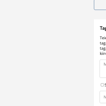
Ta
Tei
tag
tag
kii