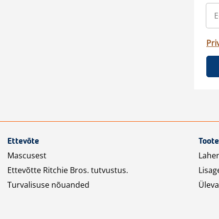
Pri
Ettevõte
Toote
Mascusest
Lahe
Ettevõtte Ritchie Bros. tutvustus.
Lisag
Turvalisuse nõuanded
Üleva