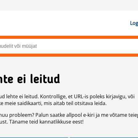
Log
te ei leitud
d lehte ei leitud. Kontrollige, et URL-is poleks kirjavigu, või
 meie saidikaarti, mis aitab teil otsitava leida.
uu probleem? Palun saatke allpool e-kiri ja me võtame teie
st. Täname teid kannatlikkuse eest!