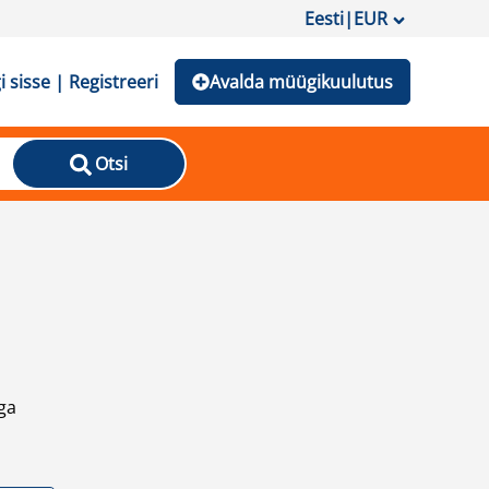
Eesti
|
EUR
i sisse | Registreeri
Avalda müügikuulutus
Otsi
ga