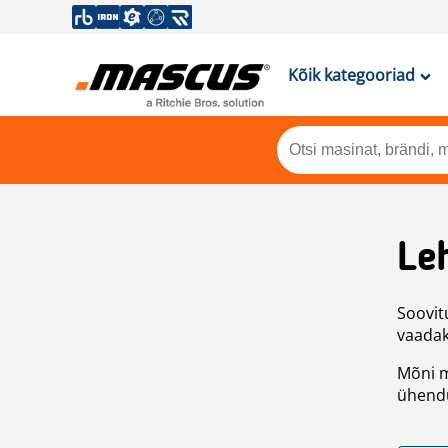
Kõik kategooriad
Leh
Soovitu
vaadake
Mõni m
ühendu