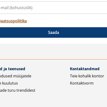
vaatsuspoliitika
Saada
d ja teenused
Kontaktandmed
ndused müüjatele
Teie kohalik kontor
e kuulutus
Kontaktvorm
ade turu trendidest