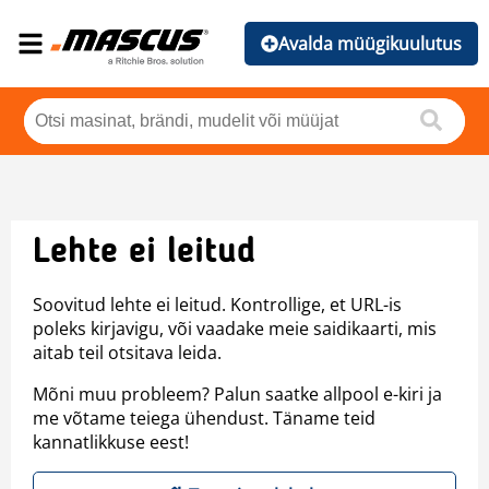
Avalda müügikuulutus
Lehte ei leitud
Soovitud lehte ei leitud. Kontrollige, et URL-is
poleks kirjavigu, või vaadake meie saidikaarti, mis
aitab teil otsitava leida.
Mõni muu probleem? Palun saatke allpool e-kiri ja
me võtame teiega ühendust. Täname teid
kannatlikkuse eest!