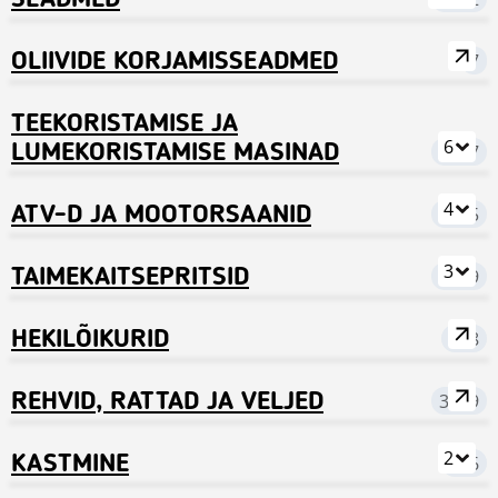
SEADMED
OLIIVIDE KORJAMISSEADMED
7
TEEKORISTAMISE JA
6
LUMEKORISTAMISE MASINAD
2577
4
ATV-D JA MOOTORSAANID
1225
3
TAIMEKAITSEPRITSID
1559
HEKILÕIKURID
168
REHVID, RATTAD JA VELJED
3129
2
KASTMINE
526