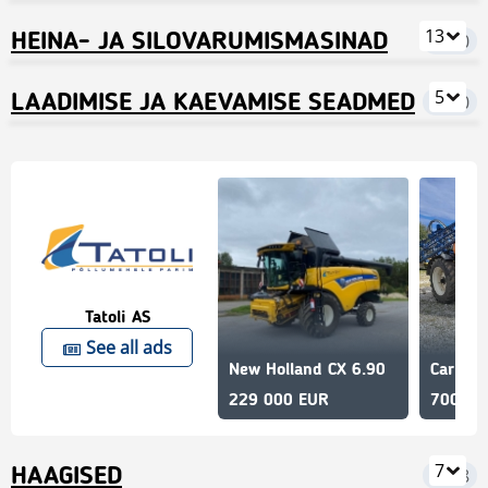
tootjatelt ja valmis kohe tööle asuma.
alustamiseks.
13
HEINA- JA SILOVARUMISMASINAD
9010
5
LAADIMISE JA KAEVAMISE SEADMED
3260
Tatoli AS
See all ads
New Holland CX 6.90
229 000 EUR
7000 E
7
HAAGISED
2678