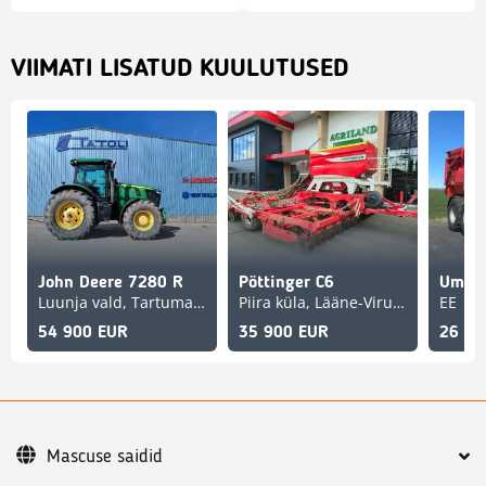
VIIMATI LISATUD KUULUTUSED
John Deere 7280 R
Pöttinger C6
Umeg
Luunja vald, Tartumaa, Tartumaa, EE
Piira küla, Lääne-Virumaa, EE
EE
54 900 EUR
35 900 EUR
26 99
Mascuse saidid