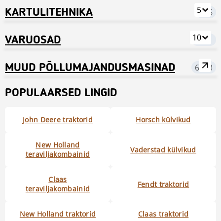
5
KARTULITEHNIKA
716
10
VARUOSAD
7521
MUUD PÕLLUMAJANDUSMASINAD
6433
POPULAARSED LINGID
John Deere traktorid
Horsch külvikud
New Holland
Vaderstad külvikud
teraviljakombainid
Claas
Fendt traktorid
teraviljakombainid
New Holland traktorid
Claas traktorid