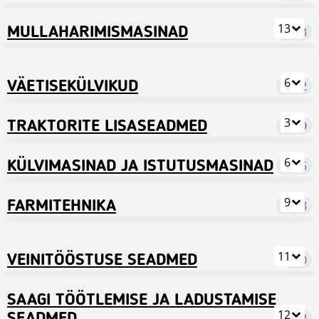
13
MULLAHARIMISMASINAD
8143
6
VÄETISEKÜLVIKUD
2672
3
TRAKTORITE LISASEADMED
2449
6
KÜLVIMASINAD JA ISTUTUSMASINAD
3595
9
FARMITEHNIKA
3408
11
VEINITÖÖSTUSE SEADMED
220
SAAGI TÖÖTLEMISE JA LADUSTAMISE
12
1122