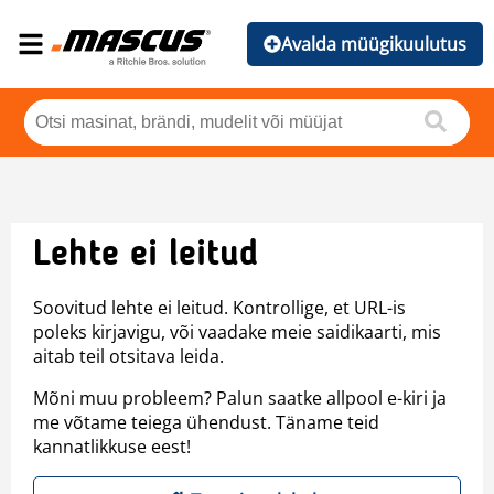
Avalda müügikuulutus
Lehte ei leitud
Soovitud lehte ei leitud. Kontrollige, et URL-is
poleks kirjavigu, või vaadake meie saidikaarti, mis
aitab teil otsitava leida.
Mõni muu probleem? Palun saatke allpool e-kiri ja
me võtame teiega ühendust. Täname teid
kannatlikkuse eest!