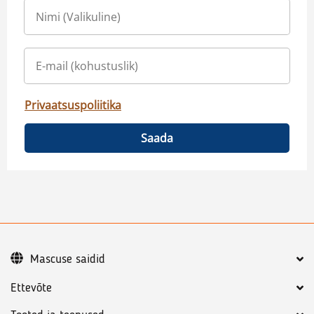
Privaatsuspoliitika
Saada
Mascuse saidid
Ettevõte