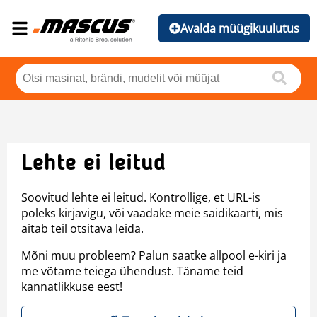
Avalda müügikuulutus
Lehte ei leitud
Soovitud lehte ei leitud. Kontrollige, et URL-is
poleks kirjavigu, või vaadake meie saidikaarti, mis
aitab teil otsitava leida.
Mõni muu probleem? Palun saatke allpool e-kiri ja
me võtame teiega ühendust. Täname teid
kannatlikkuse eest!