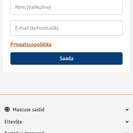
Privaatsuspoliitika
Saada
Mascuse saidid
Ettevõte