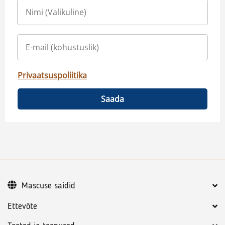
Privaatsuspoliitika
Saada
Mascuse saidid
Ettevõte