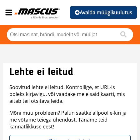
Avalda müügikuulutus
Lehte ei leitud
Soovitud lehte ei leitud. Kontrollige, et URL-is
poleks kirjavigu, või vaadake meie saidikaarti, mis
aitab teil otsitava leida.
Mõni muu probleem? Palun saatke allpool e-kiri ja
me võtame teiega ühendust. Täname teid
kannatlikkuse eest!