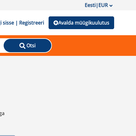
Eesti
|
EUR
i sisse | Registreeri
Avalda müügikuulutus
Otsi
ga