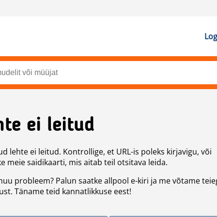
Log
te ei leitud
d lehte ei leitud. Kontrollige, et URL-is poleks kirjavigu, või
 meie saidikaarti, mis aitab teil otsitava leida.
uu probleem? Palun saatke allpool e-kiri ja me võtame teie
st. Täname teid kannatlikkuse eest!