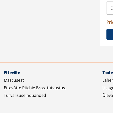
Pri
Ettevõte
Toote
Mascusest
Lahe
Ettevõtte Ritchie Bros. tutvustus.
Lisag
Turvalisuse nõuanded
Üleva