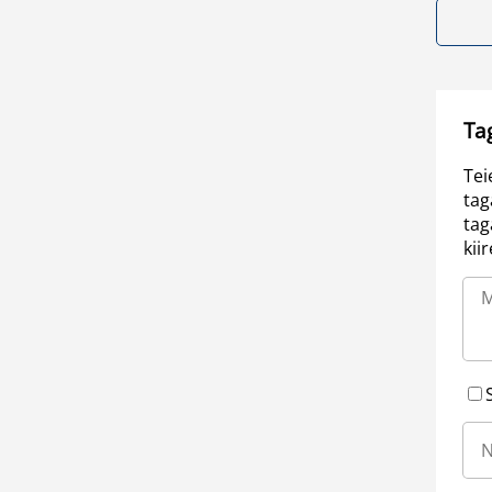
Ta
Tei
tag
tag
kii