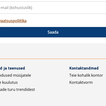
vaatsuspoliitika
Saada
d ja teenused
Kontaktandmed
ndused müüjatele
Teie kohalik kontor
e kuulutus
Kontaktvorm
ade turu trendidest