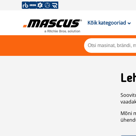
Kõik kategooriad
Leh
Soovitu
vaadake
Mõni m
ühendu