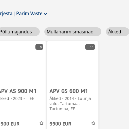
ärjesta
|
Parim Vaste
Põllumajandus
Mullaharimismasinad
Äkked
9
11
APV AS 900 M1
APV GS 600 M1
kked • 2023 • -, EE
Äkked • 2014 • Luunja
vald, Tartumaa,
Tartumaa, EE
7900 EUR
9900 EUR