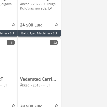
 Jelgava,
Äkked • 2022 • Kuldīga,
Kuldīgas novads, LV
24 500 EUR
hinery SIA
Baltic Agro Machinery SIA
11
22
RT
Vaderstad Carrier XL425
-, LT
Äkked • 2015 • -, LT
28 500 EUR