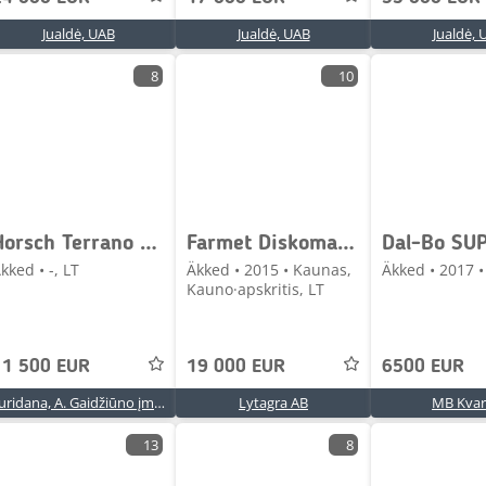
Jualdė, UAB
Jualdė, UAB
Jualdė, 
8
10
Horsch Terrano 6fg
Farmet Diskomat 6
kked • -, LT
Äkked • 2015 • Kaunas,
Äkked • 2017 • 
Kauno·apskritis, LT
11 500 EUR
19 000 EUR
6500 EUR
Auridana, A. Gaidžiūno įmonė
Lytagra AB
MB Kvar
13
8