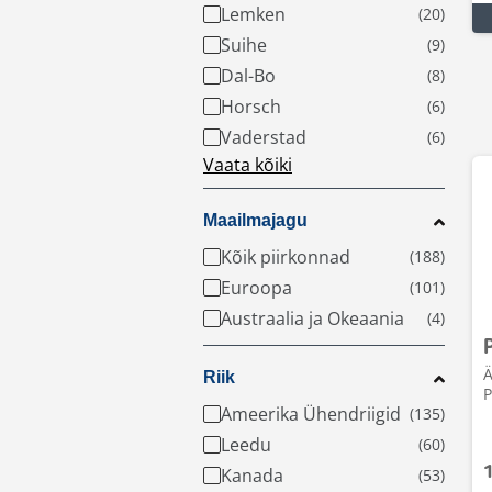
Lemken
Suihe
Dal-Bo
Horsch
Vaderstad
Vaata kõiki
Maailmajagu
Kõik piirkonnad
Euroopa
Austraalia ja Okeaania
Ä
Riik
P
Ameerika Ühendriigid
Leedu
Kanada