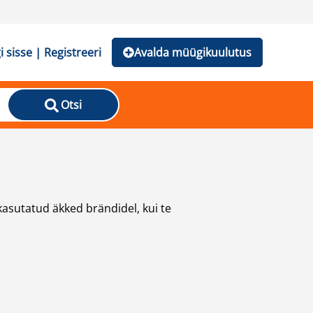
i sisse | Registreeri
Avalda müügikuulutus
Otsi