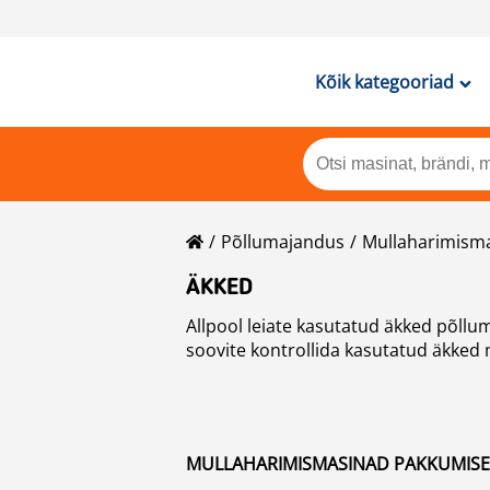
Kõik kategooriad
Põllumajandus
Mullaharimism
ÄKKED
Allpool leiate kasutatud äkked põllumajandusseadmete kuulutused Mascuses. Klõpsake kõikide kasutatud äkked brändidel, kui te
soovite kontrollida kasutatud äkked 
MULLAHARIMISMASINAD PAKKUMISED