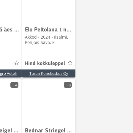
Runni Höylä äes 4m.
Elo Peltolana t nyt myynissä
Äkked • 2024 • Iisalmi,
Pohjois-Savo, FI
Hind kokkuleppel
ro Veteli
Turun Konekeskus Oy
4
8
Bednar Streigel PN 6000
Bednar Striegel PRO PN 9000