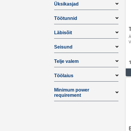
Üksikasjad
Töötunnid
Läbisõit
Ä
V
Seisund
Telje valem
Töölaius
Minimum power
requirement