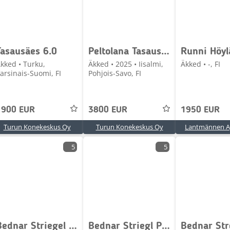
Tasausäes 6.0
Peltolana Tasauslana 4.5m
kked • Turku,
Äkked • 2025 • Iisalmi,
Äkked • -, FI
arsinais-Suomi, FI
Pohjois-Savo, FI
1900 EUR
3800 EUR
1950 EUR
Turun Konekeskus Oy
Turun Konekeskus Oy
Lantmännen Ag
5
5
Bednar Striegel PN 7500
Bednar Striegl PN 6000