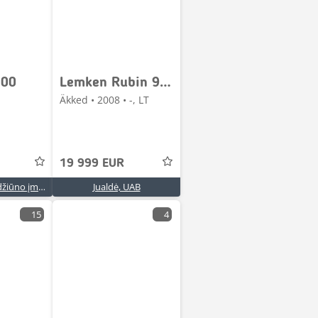
000
Lemken Rubin 9/450
Äkked • 2008 • -, LT
19 999 EUR
Auridana, A. Gaidžiūno įmonė
Jualdė, UAB
15
4