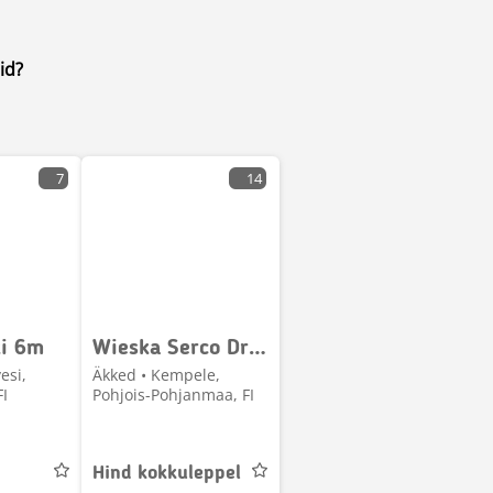
id?
7
14
i 6m
Wieska Serco Dragger 280 Heti pihasta Kempeleestä
esi,
Äkked • Kempele,
FI
Pohjois-Pohjanmaa, FI
Hind kokkuleppel