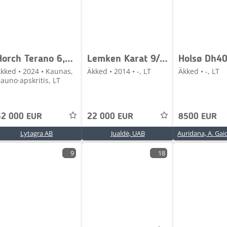
Horch Terano 6,3 GX
Lemken Karat 9/400
Holsø Dh4
kked • 2024 • Kaunas,
Äkked • 2014 • -, LT
Äkked • -, LT
auno·apskritis, LT
52 000 EUR
22 000 EUR
8500 EUR
Lytagra AB
Jualdė, UAB
9
18