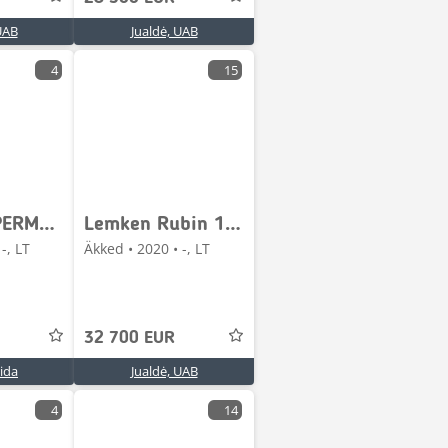
UAB
Jualdė, UAB
4
15
Dal-Bo SUPERMAX 300
Lemken Rubin 10/500
-, LT
Äkked • 2020 • -, LT
32 700 EUR
ida
Jualdė, UAB
4
14