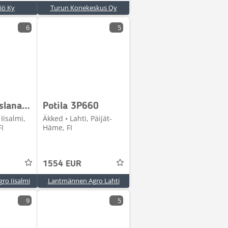
iö Ky
Turun Konekeskus Oy
6
5
MPH-tasauslana 5.3m
Potila 3P660
Iisalmi,
Äkked • Lahti, Päijät-
FI
Häme, FI
1554 EUR
ro Iisalmi
Lantmännen Agro Lahti
9
5