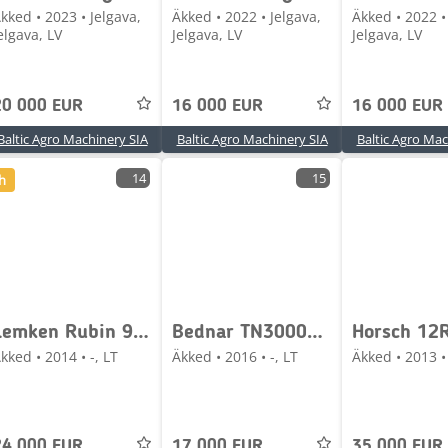
kked • 2023 • Jelgava,
Äkked • 2022 • Jelgava,
Äkked • 2022 •
elgava, LV
Jelgava, LV
Jelgava, LV
20 000 EUR
16 000 EUR
16 000 EUR
Baltic Agro Machinery SIA
Baltic Agro Machinery SIA
Baltic Agro Mac
14
15
h
Lemken Rubin 9/600
Bednar TN3000HM RT
Horsch 12
kked • 2014 • -, LT
Äkked • 2016 • -, LT
Äkked • 2013 • 
24 000 EUR
17 000 EUR
35 000 EUR