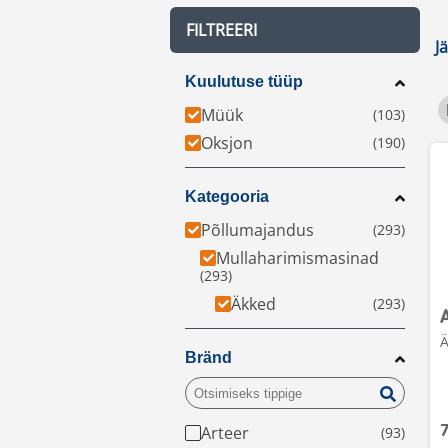
FILTREERI
J
Kuulutuse tüüp
Müük
Oksjon
Kategooria
Põllumajandus
Mullaharimismasinad
Äkked
Ä
Bränd
Arteer