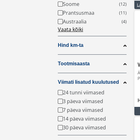
Soome
L
Prantsusmaa
Austraalia
Vaata kõiki
Hind km-ta
Tootmisaasta
Ä
P
Viimati lisatud kuulutused
24 tunni viimased
3 päeva viimased
7 päeva viimased
14 päeva viimased
30 päeva viimased