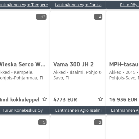
antmännen Agro Tampere
Lantmännen Agro Forssa
Risto Röyt
13
4
Wieska Serco W380R2 uusi Heti toimitukseen Kempeleestä
Vama 300 JH 2
kked • Kempele,
Äkked • Iisalmi, Pohjois-
Äkked • 2015 • 
ohjois-Pohjanmaa, FI
Savo, FI
Pohjois-Savo, 
Hind kokkuleppel
4773 EUR
16 936 EUR
Turun Konekeskus Oy
Lantmännen Agro Iisalmi
Lantmännen Ag
5
2