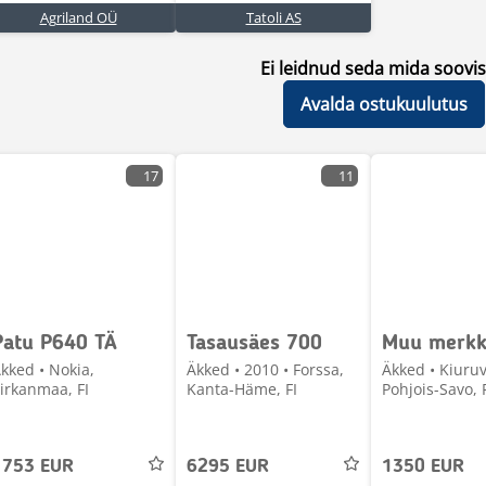
Agriland OÜ
Tatoli AS
Ei leidnud seda mida soovis
Avalda ostukuulutus
17
11
Patu P640 TÄ
Tasausäes 700
Muu merkk
kked • Nokia,
Äkked • 2010 • Forssa,
Äkked • Kiuruv
irkanmaa, FI
Kanta-Häme, FI
Pohjois-Savo, 
1753 EUR
6295 EUR
1350 EUR