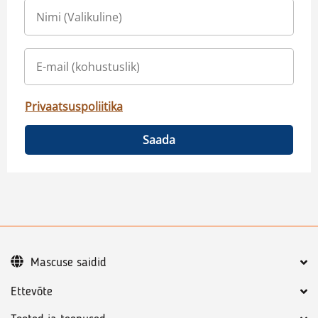
Privaatsuspoliitika
Saada
Mascuse saidid
Ettevõte