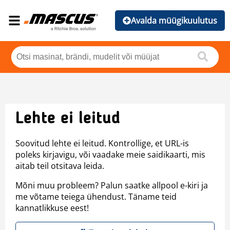
Avalda müügikuulutus
Lehte ei leitud
Soovitud lehte ei leitud. Kontrollige, et URL-is
poleks kirjavigu, või vaadake meie saidikaarti, mis
aitab teil otsitava leida.
Mõni muu probleem? Palun saatke allpool e-kiri ja
me võtame teiega ühendust. Täname teid
kannatlikkuse eest!