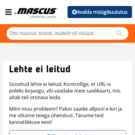
Avalda müügikuulutus
Lehte ei leitud
Soovitud lehte ei leitud. Kontrollige, et URL-is
poleks kirjavigu, või vaadake meie saidikaarti, mis
aitab teil otsitava leida.
Mõni muu probleem? Palun saatke allpool e-kiri ja
me võtame teiega ühendust. Täname teid
kannatlikkuse eest!