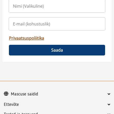
Privaatsuspoliitika
Saada
Mascuse saidid
Ettevõte