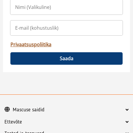
Privaatsuspoliitika
Saada
Mascuse saidid
Ettevõte