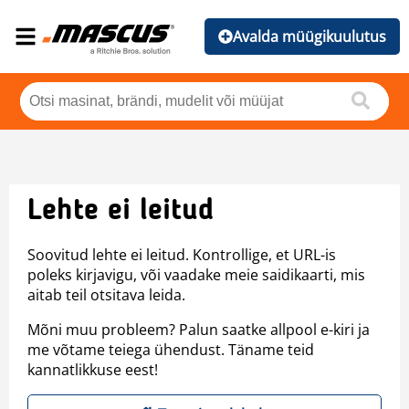
Avalda müügikuulutus
Lehte ei leitud
Soovitud lehte ei leitud. Kontrollige, et URL-is
poleks kirjavigu, või vaadake meie saidikaarti, mis
aitab teil otsitava leida.
Mõni muu probleem? Palun saatke allpool e-kiri ja
me võtame teiega ühendust. Täname teid
kannatlikkuse eest!