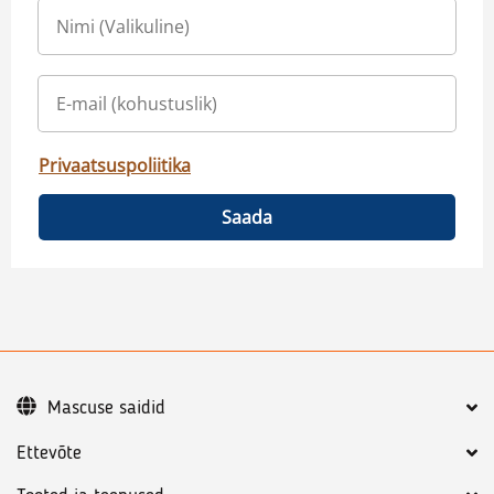
Privaatsuspoliitika
Saada
Mascuse saidid
Ettevõte