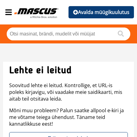
Avalda müügikuulutus
Lehte ei leitud
Soovitud lehte ei leitud. Kontrollige, et URL-is
poleks kirjavigu, või vaadake meie saidikaarti, mis
aitab teil otsitava leida.
Mõni muu probleem? Palun saatke allpool e-kiri ja
me võtame teiega ühendust. Täname teid
kannatlikkuse eest!