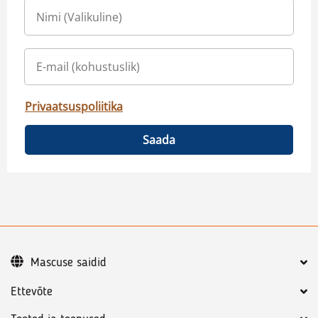
Privaatsuspoliitika
Saada
Mascuse saidid
Ettevõte