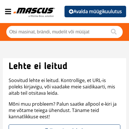
Avalda müügikuulutus
Lehte ei leitud
Soovitud lehte ei leitud. Kontrollige, et URL-is
poleks kirjavigu, või vaadake meie saidikaarti, mis
aitab teil otsitava leida.
Mõni muu probleem? Palun saatke allpool e-kiri ja
me võtame teiega ühendust. Täname teid
kannatlikkuse eest!