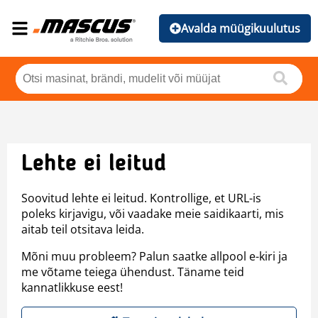
Avalda müügikuulutus
Lehte ei leitud
Soovitud lehte ei leitud. Kontrollige, et URL-is
poleks kirjavigu, või vaadake meie saidikaarti, mis
aitab teil otsitava leida.
Mõni muu probleem? Palun saatke allpool e-kiri ja
me võtame teiega ühendust. Täname teid
kannatlikkuse eest!