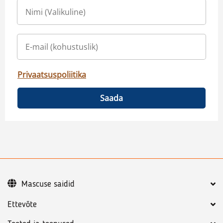
Privaatsuspoliitika
Saada
Mascuse saidid
Ettevõte