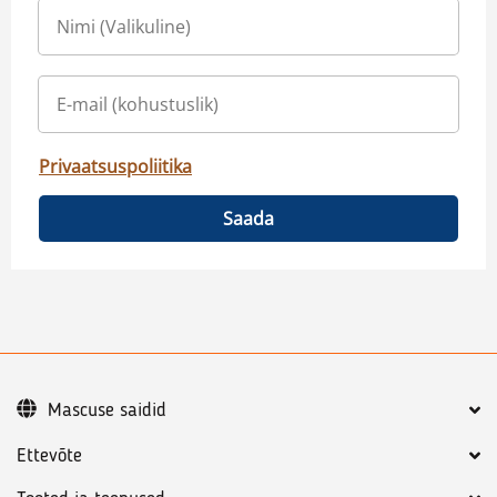
Privaatsuspoliitika
Saada
Mascuse saidid
Ettevõte