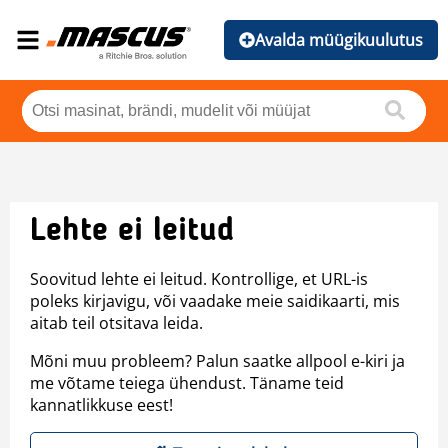
Avalda müügikuulutus
Lehte ei leitud
Soovitud lehte ei leitud. Kontrollige, et URL-is
poleks kirjavigu, või vaadake meie saidikaarti, mis
aitab teil otsitava leida.
Mõni muu probleem? Palun saatke allpool e-kiri ja
me võtame teiega ühendust. Täname teid
kannatlikkuse eest!