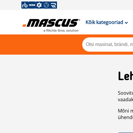
Kõik kategooriad
Leh
Soovitu
vaadake
Mõni m
ühendu