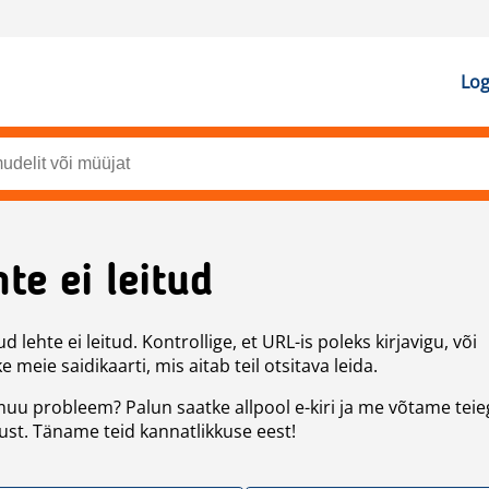
Log
te ei leitud
d lehte ei leitud. Kontrollige, et URL-is poleks kirjavigu, või
 meie saidikaarti, mis aitab teil otsitava leida.
uu probleem? Palun saatke allpool e-kiri ja me võtame teie
st. Täname teid kannatlikkuse eest!