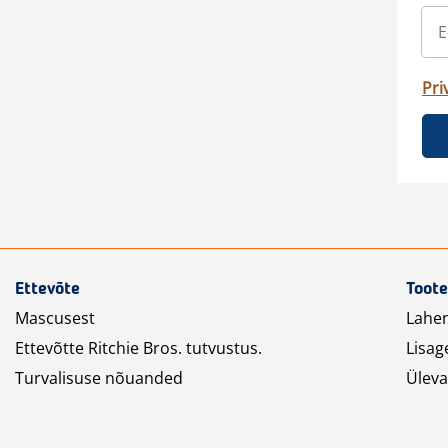
Pri
Ettevõte
Toote
Mascusest
Lahe
Ettevõtte Ritchie Bros. tutvustus.
Lisag
Turvalisuse nõuanded
Üleva