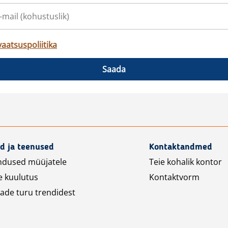
vaatsuspoliitika
Saada
d ja teenused
Kontaktandmed
ndused müüjatele
Teie kohalik kontor
e kuulutus
Kontaktvorm
ade turu trendidest