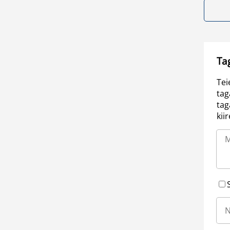
Ta
Tei
tag
tag
kii