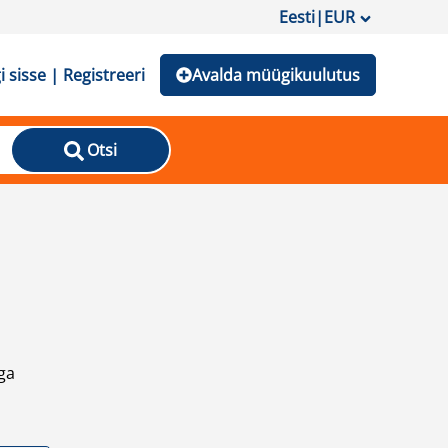
Eesti
|
EUR
i sisse | Registreeri
Avalda müügikuulutus
Otsi
ga