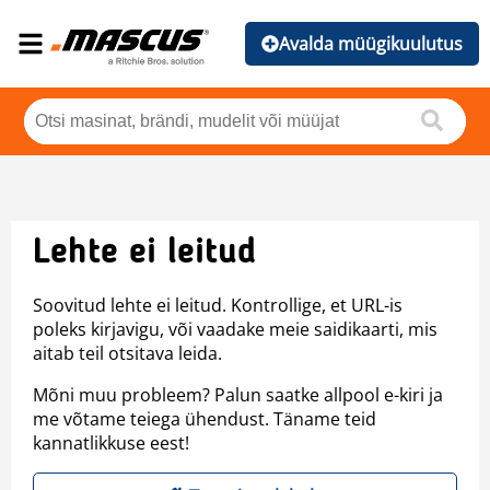
Avalda müügikuulutus
Lehte ei leitud
Soovitud lehte ei leitud. Kontrollige, et URL-is
poleks kirjavigu, või vaadake meie saidikaarti, mis
aitab teil otsitava leida.
Mõni muu probleem? Palun saatke allpool e-kiri ja
me võtame teiega ühendust. Täname teid
kannatlikkuse eest!