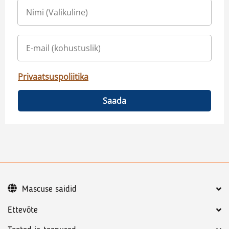
Privaatsuspoliitika
Saada
Mascuse saidid
Ettevõte