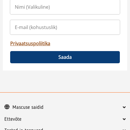
Privaatsuspoliitika
Saada
Mascuse saidid
Ettevõte