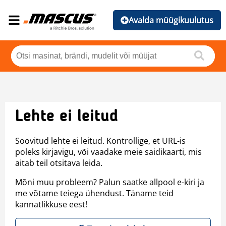
Avalda müügikuulutus
Lehte ei leitud
Soovitud lehte ei leitud. Kontrollige, et URL-is
poleks kirjavigu, või vaadake meie saidikaarti, mis
aitab teil otsitava leida.
Mõni muu probleem? Palun saatke allpool e-kiri ja
me võtame teiega ühendust. Täname teid
kannatlikkuse eest!