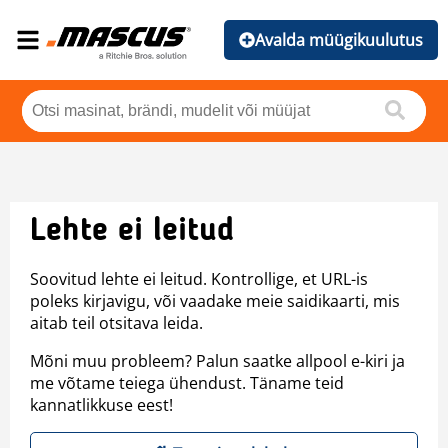
Avalda müügikuulutus
Lehte ei leitud
Soovitud lehte ei leitud. Kontrollige, et URL-is
poleks kirjavigu, või vaadake meie saidikaarti, mis
aitab teil otsitava leida.
Mõni muu probleem? Palun saatke allpool e-kiri ja
me võtame teiega ühendust. Täname teid
kannatlikkuse eest!