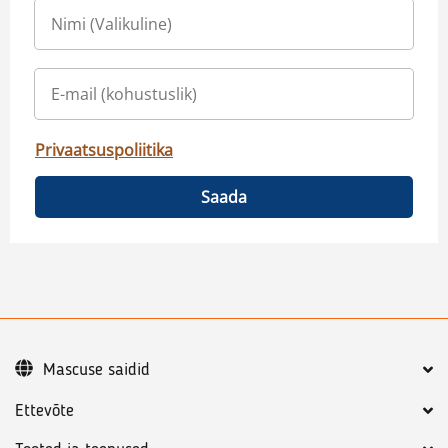
Privaatsuspoliitika
Saada
Mascuse saidid
Ettevõte