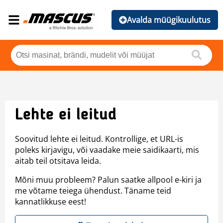
Avalda müügikuulutus
Lehte ei leitud
Soovitud lehte ei leitud. Kontrollige, et URL-is
poleks kirjavigu, või vaadake meie saidikaarti, mis
aitab teil otsitava leida.
Mõni muu probleem? Palun saatke allpool e-kiri ja
me võtame teiega ühendust. Täname teid
kannatlikkuse eest!