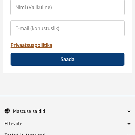
Privaatsuspoliitika
Saada
Mascuse saidid
Ettevõte