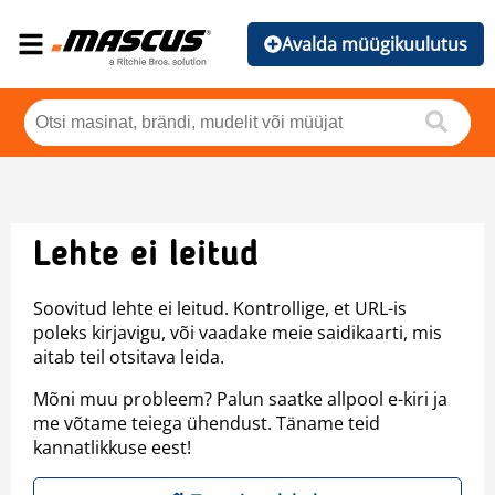
Avalda müügikuulutus
Lehte ei leitud
Soovitud lehte ei leitud. Kontrollige, et URL-is
poleks kirjavigu, või vaadake meie saidikaarti, mis
aitab teil otsitava leida.
Mõni muu probleem? Palun saatke allpool e-kiri ja
me võtame teiega ühendust. Täname teid
kannatlikkuse eest!