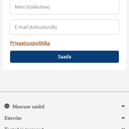
Privaatsuspoliitika
Saada
Mascuse saidid
Ettevõte